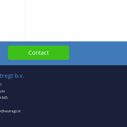
Contact
regt b.v.
 1
cht
9 845
at)houtregt.nl