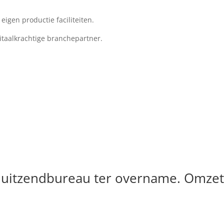
igen productie faciliteiten.
itaalkrachtige branchepartner.
t uitzendbureau ter overname. Omze