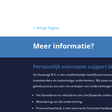
« Vorige Pagina
Meer informatie?
Persoonlijk overname support bi
De Houtregt B.V. is een onafhankelijke bedrijfsovernam
investeerders en toekomstige ondernemers. Wij staan act
gehele proces van aan- en verkopen van ondernemingen
Het benaderen en selecteren van (ver)kopende ondern
Waardering van de onderneming.
Financierbaarheid, is een overname financieel haalbaa