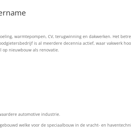
overname
e koeling, warmtepompen, CV, terugwinning en dakwerken. Het betre
loodgietersbedrijf is al meerdere decennia actief, waar vakwerk hoo
el op nieuwbouw als renovatie.
aardere automotive industrie.
ebouwd welke voor de speciaalbouw in de vracht- en haventechn