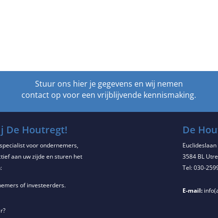
Stuur ons hier je gegevens en wij nemen
contact op voor een vrijblijvende kennismaking.
j De Houtregt!
De Hout
especialist voor ondernemers,
Euclideslaan
ief aan uw zijde en sturen het
3584 BL Utre
:
Tel: 030-259
emers of investeerders.
E-mail:
info(
r?