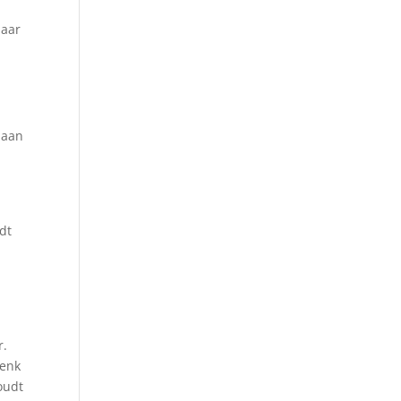
naar
 aan
dt
r.
Denk
oudt