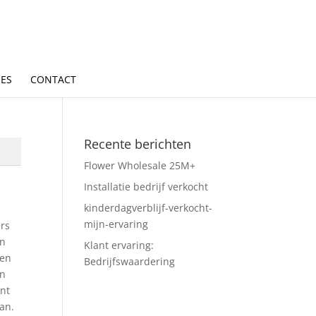
IES
CONTACT
Recente berichten
Flower Wholesale 25M+
Installatie bedrijf verkocht
kinderdagverblijf-verkocht-
mijn-ervaring
ers
en
Klant ervaring:
gen
Bedrijfswaardering
en
ant
aan.