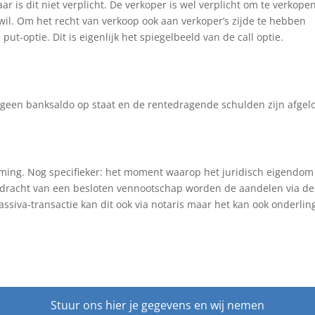
r is dit niet verplicht. De verkoper is wel verplicht om te verkopen
t wil. Om het recht van verkoop ook aan verkoper’s zijde te hebben
 put-optie. Dit is eigenlijk het spiegelbeeld van de call optie.
geen banksaldo op staat en de rentedragende schulden zijn afgelo
ming. Nog specifieker: het moment waarop het juridisch eigendom
erdracht van een besloten vennootschap worden de aandelen via de
assiva-transactie kan dit ook via notaris maar het kan ook onderlin
Stuur ons hier je gegevens en wij nemen