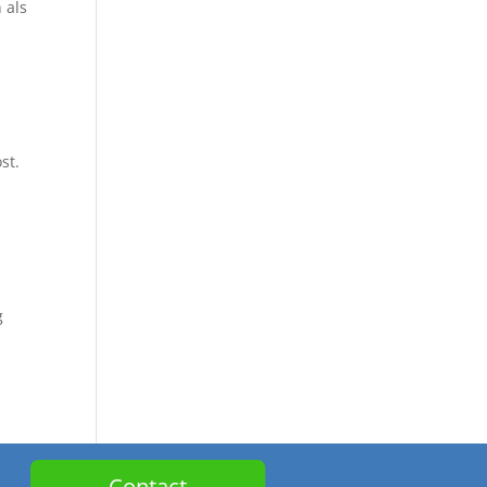
 als
st.
g
Contact