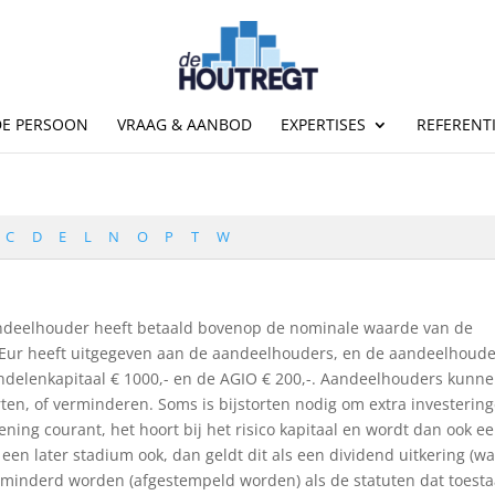
DE PERSOON
VRAAG & AANBOD
EXPERTISES
REFERENT
C
D
E
L
N
O
P
T
W
aandeelhouder heeft betaald bovenop de nominale waarde van de
1 Eur heeft uitgegeven aan de aandeelhouders, en de aandeelhoud
andelenkapitaal € 1000,- en de AGIO € 200,-. Aandeelhouders kunn
rten, of verminderen. Soms is bijstorten nodig om extra investerin
ening courant, het hoort bij het risico kapitaal en wordt dan ook e
en later stadium ook, dan geldt dit als een dividend uitkering (w
 verminderd worden (afgestempeld worden) als de statuten dat toest